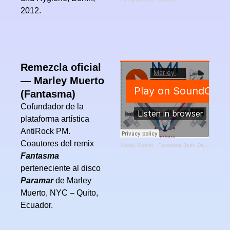
2012.
Remezcla oficial
— Marley Muerto
(Fantasma)
Cofundador de la
plataforma artística
AntiRock PM.
Coautores del remix
Marley Muerto
·
Fantasma (feat. Da Pawn, AntiRock PM, coro colegio SEK Los Valles)
Fantasma
perteneciente al disco
Paramar
de Marley
Muerto, NYC – Quito,
Ecuador.