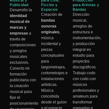
Musical y
para Cine,
Producción
Publicidad
Ficción y
para Artistas y
Espacios
Bandas
Desarrollo la
Creación de
Dirección
identidad
bandas
musical,
musical de
sonoras
arreglos de
marcas y
originales
,
estructura e
empresas
a
música
instrumentación,
través de
incidental y
y producción
composiciones
piezas
integral en
y arreglos
conceptuales
estudio para
musicales
para
proyectos
exclusivos.
largometrajes,
discográficos.
Conecto mi
cortometrajes e
Trabajo codo
formación
instalaciones
con codo con
publicitaria con
artísticas.
músicos
la creación
Música
profesionales y
musical para
concebida
amateurs para
fijar el
desde el guion
transformar
posicionamiento
o el espacio
maquetas e