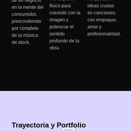
de un negocio
físico para
ideas crudas
en la mente del
coexistir con la
en canciones
consumidor,
imagen y
con empaque,
prescindiendo
potenciar el
amor y
por completo
sentido
profesionalidad.
de la música
profundo de la
de stock.
obra.
Trayectoria y Portfolio