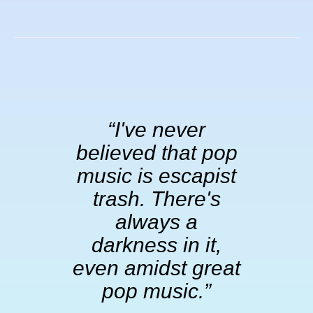
“I've never
“Wh
believed that pop
ne
music is escapist
li
trash. There's
always a
darkness in it,
S
even amidst great
pop music.”